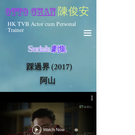
陳俊安
otto chan
HK TVB Actor cum Personal
Trainer
Serials 劇集
踩過界
(2017)
阿山
Watch Now