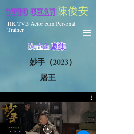
陳俊安
otto chan
HK TVB Actor cum Personal
Trainer
Serials 劇集
妙手（2023）
屠王